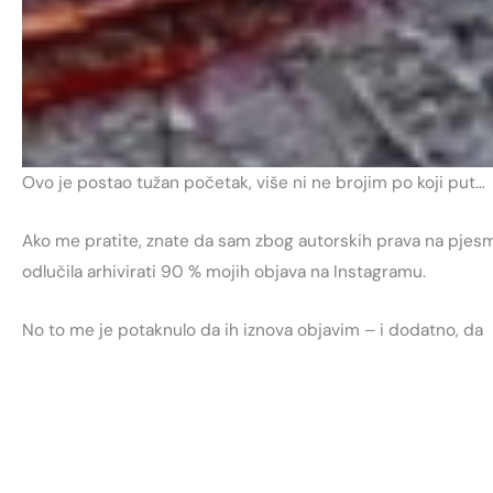
Ovo je postao tužan početak, više ni ne brojim po koji put…
Ako me pratite, znate da sam zbog autorskih prava na pjes
odlučila arhivirati 90 % mojih objava na Instagramu.
No to me je potaknulo da ih iznova objavim – i dodatno, da
konačno pokrenem Facebook stranicu.
I naravno da je tamo prvi post trebao biti isti kao i ovdje –
post o mojoj velikoj inspiraciji radom Adolfa Polunića.