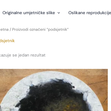
Originalne umjetničke slike
Oslikane reprodukcije
četna
/ Proizvodi označeni “podsjetnik”
dsjetnik
kazuje se jedan rezultat