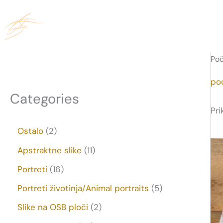
Skip
to
content
Po
po
Categories
Pri
2
Ostalo
2
p
1
Apstraktne slike
11
r
1
1
Portreti
16
o
p
6
5
Portreti životinja/Animal portraits
5
i
r
p
p
2
Slike na OSB ploči
2
z
o
r
r